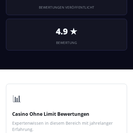
BEWERTUNGEN VERÖFFENTLICHT
4.9 ★
BEWERTUNG
📊
Casino Ohne Limit Bewertungen
Expertenwissen in diesem Bereich mit jahrelanger
Erfahrung.