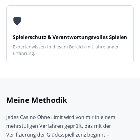
🛡️
Spielerschutz & Verantwortungsvolles Spielen
Expertenwissen in diesem Bereich mit jahrelanger
Erfahrung.
Meine Methodik
Jedes Casino Ohne Limit wird von mir in einem
mehrstufigen Verfahren geprüft, das mit der
Verifizierung der Glücksspiellizenz beginnt –