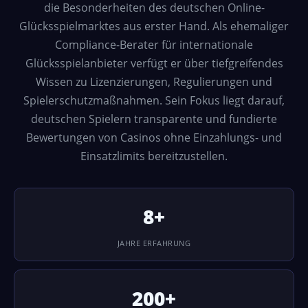
die Besonderheiten des deutschen Online-
Glücksspielmarktes aus erster Hand. Als ehemaliger
Compliance-Berater für internationale
Glücksspielanbieter verfügt er über tiefgreifendes
Wissen zu Lizenzierungen, Regulierungen und
Spielerschutzmaßnahmen. Sein Fokus liegt darauf,
deutschen Spielern transparente und fundierte
Bewertungen von Casinos ohne Einzahlungs- und
Einsatzlimits bereitzustellen.
8+
JAHRE ERFAHRUNG
200+