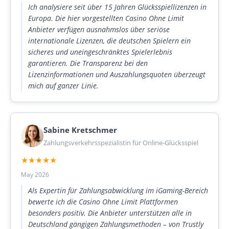
Ich analysiere seit über 15 Jahren Glücksspiellizenzen in
Europa. Die hier vorgestellten Casino Ohne Limit
Anbieter verfügen ausnahmslos über seriöse
internationale Lizenzen, die deutschen Spielern ein
sicheres und uneingeschränktes Spielerlebnis
garantieren. Die Transparenz bei den
Lizenzinformationen und Auszahlungsquoten überzeugt
mich auf ganzer Linie.
Sabine Kretschmer
Zahlungsverkehrsspezialistin für Online-Glücksspiel
★★★★★
May 2026
Als Expertin für Zahlungsabwicklung im iGaming-Bereich
bewerte ich die Casino Ohne Limit Plattformen
besonders positiv. Die Anbieter unterstützen alle in
Deutschland gängigen Zahlungsmethoden – von Trustly